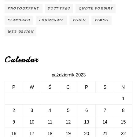
PHOTOGRAPHY
POST TAGS
QUOTE FORMAT
STANDARD
THUMBNAIL
VIDEO
VIMEO
WEB DESIGN
Calendar
październik 2023
P
W
Ś
C
P
S
N
1
2
3
4
5
6
7
8
9
10
11
12
13
14
15
16
17
18
19
20
21
22