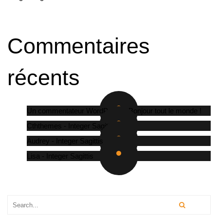
Commentaires
récents
Un commentateur WordPress
-
Bonjour tout le monde !
Cththemes
-
Integer Sagittis
Audrey
-
Integer Sagittis
Lisa
-
Integer Sagittis