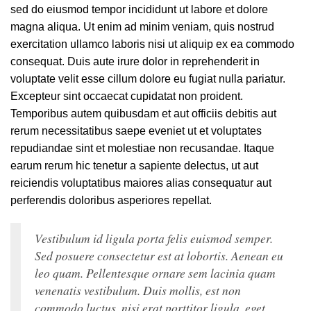
sed do eiusmod tempor incididunt ut labore et dolore
magna aliqua. Ut enim ad minim veniam, quis nostrud
exercitation ullamco laboris nisi ut aliquip ex ea commodo
consequat. Duis aute irure dolor in reprehenderit in
voluptate velit esse cillum dolore eu fugiat nulla pariatur.
Excepteur sint occaecat cupidatat non proident.
Temporibus autem quibusdam et aut officiis debitis aut
rerum necessitatibus saepe eveniet ut et voluptates
repudiandae sint et molestiae non recusandae. Itaque
earum rerum hic tenetur a sapiente delectus, ut aut
reiciendis voluptatibus maiores alias consequatur aut
perferendis doloribus asperiores repellat.
Vestibulum id ligula porta felis euismod semper.
Sed posuere consectetur est at lobortis. Aenean eu
leo quam. Pellentesque ornare sem lacinia quam
venenatis vestibulum. Duis mollis, est non
commodo luctus, nisi erat porttitor ligula, eget