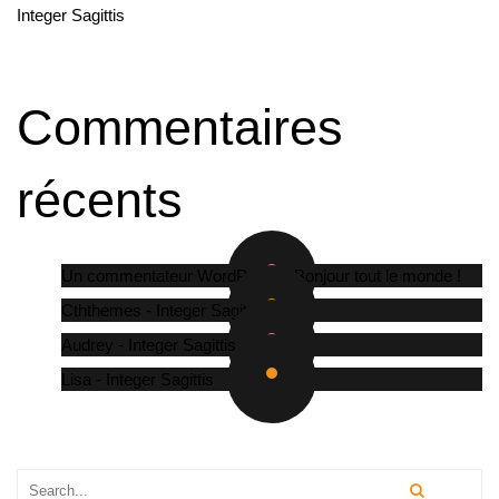
Integer Sagittis
Commentaires
récents
Un commentateur WordPress
-
Bonjour tout le monde !
Cththemes
-
Integer Sagittis
Audrey
-
Integer Sagittis
Lisa
-
Integer Sagittis