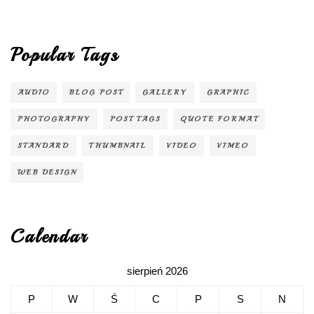
Popular Tags
AUDIO
BLOG POST
GALLERY
GRAPHIC
PHOTOGRAPHY
POST TAGS
QUOTE FORMAT
STANDARD
THUMBNAIL
VIDEO
VIMEO
WEB DESIGN
Calendar
sierpień 2026
P
W
Ś
C
P
S
N