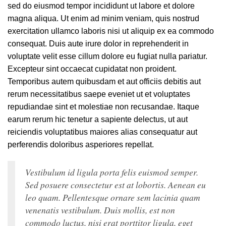
sed do eiusmod tempor incididunt ut labore et dolore
magna aliqua. Ut enim ad minim veniam, quis nostrud
exercitation ullamco laboris nisi ut aliquip ex ea commodo
consequat. Duis aute irure dolor in reprehenderit in
voluptate velit esse cillum dolore eu fugiat nulla pariatur.
Excepteur sint occaecat cupidatat non proident.
Temporibus autem quibusdam et aut officiis debitis aut
rerum necessitatibus saepe eveniet ut et voluptates
repudiandae sint et molestiae non recusandae. Itaque
earum rerum hic tenetur a sapiente delectus, ut aut
reiciendis voluptatibus maiores alias consequatur aut
perferendis doloribus asperiores repellat.
Vestibulum id ligula porta felis euismod semper.
Sed posuere consectetur est at lobortis. Aenean eu
leo quam. Pellentesque ornare sem lacinia quam
venenatis vestibulum. Duis mollis, est non
commodo luctus, nisi erat porttitor ligula, eget